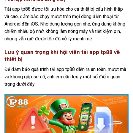
Tải app tp88 được tối ưu hóa cho cả thiết bị cấu hình thấp
và cao, đảm bảo chạy mượt trên mọi dòng điện thoại từ
Android đến iOS. Nhờ dung lượng gọn nhẹ, ứng dụng không
chiếm nhiều bộ nhớ, không làm nóng máy và tiết kiệm pin,
nhưng vẫn giữ được tốc độ xử lý mạnh mẽ.
Lưu ý quan trọng khi hội viên tải app tp88 về
thiết bị
Để đảm bảo quá trình tải app tp88 diễn ra an toàn, mượt mà
và không gặp sự cố, anh em cần lưu ý một số điểm quan
trọng dưới đây: