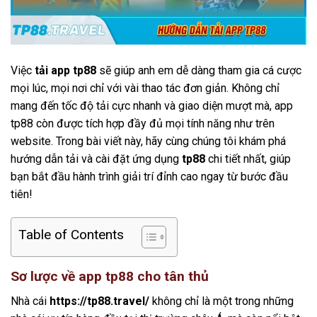
Việc
tải app tp88
sẽ giúp anh em dễ dàng tham gia cá cược
mọi lúc, mọi nơi chỉ với vài thao tác đơn giản. Không chỉ
mang đến tốc độ tải cực nhanh và giao diện mượt mà, app
tp88 còn được tích hợp đầy đủ mọi tính năng như trên
website. Trong bài viết này, hãy cùng chúng tôi khám phá
hướng dẫn tải và cài đặt ứng dụng
tp88
chi tiết nhất, giúp
bạn bắt đầu hành trình giải trí đỉnh cao ngay từ bước đầu
tiên!
Table of Contents
Sơ lược về app tp88 cho tân thủ
Nhà cái
https://tp88.travel/
không chỉ là một trong những