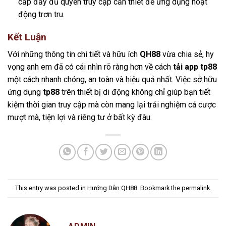
cấp đầy đủ quyền truy cập cần thiết để ứng dụng hoạt
động trơn tru.
Kết Luận
Với những thông tin chi tiết và hữu ích
QH88
vừa chia sẻ, hy
vọng anh em đã có cái nhìn rõ ràng hơn về cách
tải app tp88
một cách nhanh chóng, an toàn và hiệu quả nhất.
Việc sở hữu
ứng dụng
tp88
trên thiết bị di động không chỉ giúp bạn tiết
kiệm thời gian truy cập mà còn mang lại trải nghiệm cá cược
mượt mà, tiện lợi và riêng tư ở bất kỳ đâu.
This entry was posted in
Hướng Dẫn QH88
. Bookmark the
permalink
.