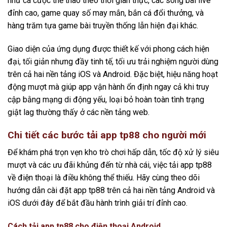
như cá cược thể thao theo thời gian thực, các sòng bài live
đỉnh cao, game quay số may mắn, bắn cá đổi thưởng, và
hàng trăm tựa game bài truyền thống lẫn hiện đại khác.
Giao diện của ứng dụng được thiết kế với phong cách hiện
đại, tối giản nhưng đầy tinh tế, tối ưu trải nghiệm người dùng
trên cả hai nền tảng iOS và Android. Đặc biệt, hiệu năng hoạt
động mượt mà giúp app vận hành ổn định ngay cả khi truy
cập bằng mạng di động yếu, loại bỏ hoàn toàn tình trạng
giật lag thường thấy ở các nền tảng web.
Chi tiết các bước tải app tp88 cho người mới
Để khám phá trọn vẹn kho trò chơi hấp dẫn, tốc độ xử lý siêu
mượt và các ưu đãi khủng đến từ nhà cái, việc tải app tp88
về điện thoại là điều không thể thiếu.
Hãy cùng theo dõi
hướng dẫn cài đặt app tp88 trên cả hai nền tảng Android và
iOS dưới đây để bắt đầu hành trình giải trí đỉnh cao.
Cách tải app tp88 cho điện thoại Android