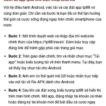
Với hệ điều hành Android, việc tải và cài đặt app tp88 vô
cùng đơn giản. Chỉ cần vài bước là bạn đã có thể tận hưởng
thế giới cá cược sống động ngay trên chiếc smartphone của
mình:
Bước 1:
Mở trình duyệt web và nhập địa chỉ website
chính thức của https://tp88.travel/. Đảm bảo truy cập
đúng link để tránh gặp phải các trang giả mạo.
Bước 2:
Trên giao diện chính, tìm và nhấn chọn mục “Tải
app” hoặc biểu tượng tải về trên thanh menu. Tại đây, bạn
sẽ thấy tùy chọn tải cho Android.
Bước 3:
Anh em có thể quét mã QR hoặc nhấn trực tiếp
vào nút tải về file APK dành cho Android.
Bước 4:
Sau khi cài đặt xong, biểu tượng tp88 sẽ hiển thị
trên màn hình chính. Mở app, đăng nhập tài khoản cá nhân
hoặc đăng ký tài khoản mới để bắt đầu cá cược ngay.