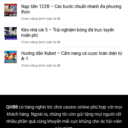
gia
mãi
Nạp tiền 123B – Các bước chuẩn nhanh đa phương
giải
Kubet
trí
thức
–
đổi
ở
Chức năng bình luận bị tắt
Tổng
thưởng
Nạp
hợp
đỉnh
tiền
Kèo nhà cái 5 – Trải nghiệm bóng đá trực tuyến
ưu
cao
123B
đãi
miễn phí
–
hấp
ở
Chức năng bình luận bị tắt
Các
dẫn
Kèo
bước
mới
nhà
Hướng dẫn Kubet – Cẩm nang cá cược toàn diện từ
chuẩn
nhất
cái
nhanh
A-1
2025
5
đa
ở
Chức năng bình luận bị tắt
–
phương
Hướng
Trải
thức
dẫn
nghiệm
Kubet
bóng
–
đá
Cẩm
trực
nang
tuyến
cá
miễn
cược
phí
QH88
có hàng nghìn trò chơi casino online phù hợp với mọi
toàn
khách hàng. Ngoài ra, chúng tôi còn gửi tặng mọi người rất
diện
từ
nhiều phần quà cùng khuyến mãi cực khủng cho ác hội viên
A-