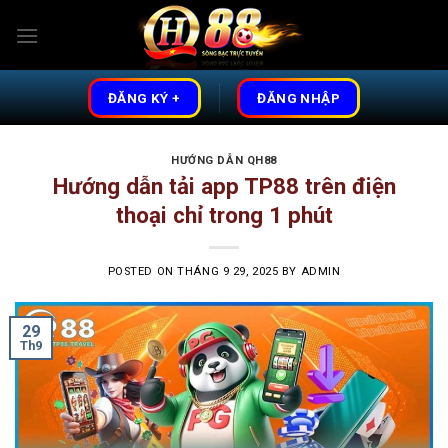
Skip
to
content
ĐĂNG KÝ +
ĐĂNG NHẬP
HƯỚNG DẪN QH88
Hướng dẫn tải app TP88 trên điện
thoại chỉ trong 1 phút
POSTED ON
THÁNG 9 29, 2025
BY
ADMIN
29
Th9