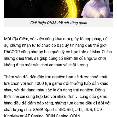
Giới thiệu QH88 đôi nét tổng quan
Một địa điểm, với việc công khai mọi giấy tờ hợp pháp, có
sự chứng nhận từ tổ chức cờ bạc uy tín hàng đầu thế giới
PAGCOR cũng như ủy ban quản lý cờ bạc Isle of Man. Chính
những điều trên, đã giúp củng cố niềm tin của người chơi,
khẳng định một sân chơi an toàn và chất lượng.
Thêm vào đó, đến đây trải nghiệm bạn sẽ được thoải mái
lựa chọn với hơn 1000 tựa game đổi thưởng hấp dẫn khác
nhau, với đa dạng màu sắc là đa dạng trải nghiệm. Đồng
thời, nhà cái cũng hợp tác với nhiều đơn vị cung cấp game
hàng đầu để đảm bảo rằng, những tựa game đều đi đôi với
chất lượng như: SABA Sports, SBOBET, JILI, JDB, CQ9,
KingMaker, AE Casino, BBIN Casino, ODIN,…