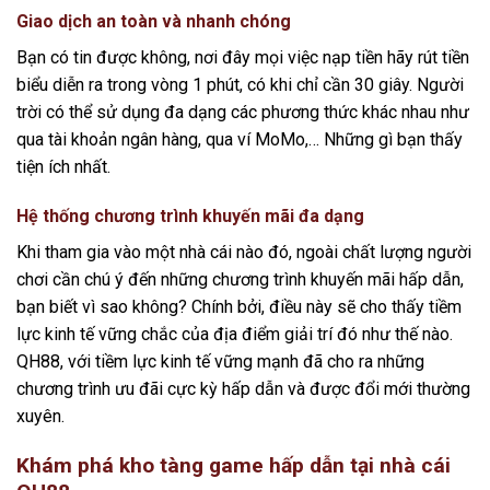
Giao dịch an toàn và nhanh chóng
Bạn có tin được không, nơi đây mọi việc nạp tiền hãy rút tiền
biểu diễn ra trong vòng 1 phút, có khi chỉ cần 30 giây. Người
trời có thể sử dụng đa dạng các phương thức khác nhau như
qua tài khoản ngân hàng, qua ví MoMo,… Những gì bạn thấy
tiện ích nhất.
Hệ thống chương trình khuyến mãi đa dạng
Khi tham gia vào một nhà cái nào đó, ngoài chất lượng người
chơi cần chú ý đến những chương trình khuyến mãi hấp dẫn,
bạn biết vì sao không? Chính bởi, điều này sẽ cho thấy tiềm
lực kinh tế vững chắc của địa điểm giải trí đó như thế nào.
QH88, với tiềm lực kinh tế vững mạnh đã cho ra những
chương trình ưu đãi cực kỳ hấp dẫn và được đổi mới thường
xuyên.
Khám phá kho tàng game hấp dẫn tại nhà cái