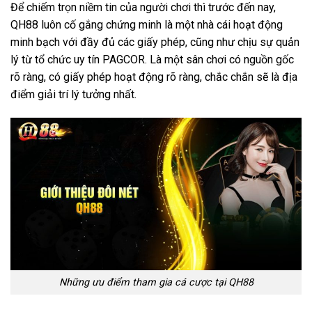
Để chiếm trọn niềm tin của người chơi thì trước đến nay,
QH88 luôn cố gắng chứng minh là một nhà cái hoạt động
minh bạch với đầy đủ các giấy phép, cũng như chịu sự quản
lý từ tổ chức uy tín PAGCOR. Là một sân chơi có nguồn gốc
rõ ràng, có giấy phép hoạt động rõ ràng, chắc chắn sẽ là địa
điểm giải trí lý tưởng nhất.
Những ưu điểm tham gia cá cược tại QH88