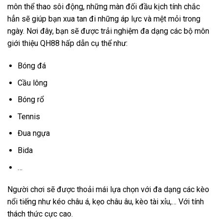
môn thể thao sôi động, những màn đối đầu kịch tính chắc
hẳn sẽ giúp bạn xua tan đi những áp lực và mệt mỏi trong
ngày.
Nơi đây, bạn sẽ được trải nghiệm đa dạng các bộ môn
giới thiệu QH88 hấp dẫn cụ thể như:
Bóng đá
Cầu lông
Bóng rổ
Tennis
Đua ngựa
Bida
…
Người chơi sẽ được thoải mái lựa chọn với đa dạng các kèo
nổi tiếng như kéo châu á, kẹo châu âu, kèo tài xỉu,… Với tính
thách thức cực cao.