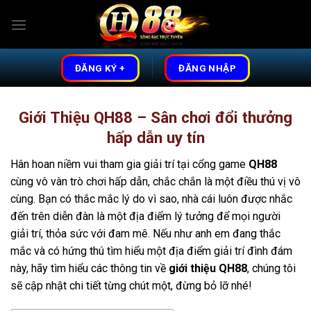
Skip
to
content
ĐĂNG KÝ +
ĐĂNG NHẬP
Giới Thiệu QH88 – Sân chơi đổi thưởng
hấp dẫn uy tín
Hân hoan niềm vui tham gia giải trí tại cổng game
QH88
cùng vô vàn trò chơi hấp dẫn, chắc chắn là một điều thú vị vô
cùng. Bạn có thắc mắc lý do vì sao, nhà cái luôn được nhắc
đến trên diễn đàn là một địa điểm lý tưởng để mọi người
giải trí, thỏa sức với đam mê.
Nếu như anh em đang thắc
mắc và có hứng thú tìm hiểu một địa điểm giải trí đình đám
này, hãy tìm hiểu các thông tin về
giới thiệu QH88
, chúng tôi
sẽ cập nhật chi tiết từng chút một, đừng bỏ lỡ nhé!