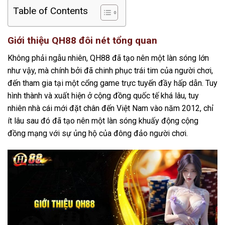
Table of Contents
Giới thiệu QH88 đôi nét tổng quan
Không phải ngẫu nhiên, QH88 đã tạo nên một làn sóng lớn
như vậy, mà chính bởi đã chinh phục trái tim của người chơi,
đến tham gia tại một cổng game trực tuyến đầy hấp dẫn.
Tuy
hình thành và xuất hiện ở cộng đồng quốc tế khá lâu, tuy
nhiên nhà cái mới đặt chân đến Việt Nam vào năm 2012, chỉ
ít lâu sau đó đã tạo nên một làn sóng khuấy động cộng
đồng mạng với sự ủng hộ của đông đảo người chơi.