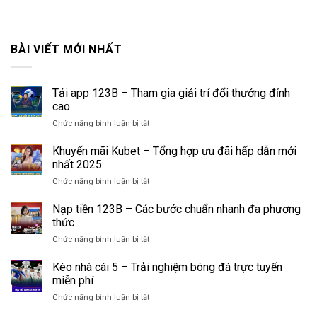
BÀI VIẾT MỚI NHẤT
Tải app 123B – Tham gia giải trí đổi thưởng đỉnh
cao
ở
Chức năng bình luận bị tắt
Tải
app
Khuyến mãi Kubet – Tổng hợp ưu đãi hấp dẫn mới
123B
nhất 2025
–
ở
Chức năng bình luận bị tắt
Tham
Khuyến
gia
mãi
Nạp tiền 123B – Các bước chuẩn nhanh đa phương
giải
Kubet
trí
thức
–
đổi
ở
Chức năng bình luận bị tắt
Tổng
thưởng
Nạp
hợp
đỉnh
tiền
Kèo nhà cái 5 – Trải nghiệm bóng đá trực tuyến
ưu
cao
123B
đãi
miễn phí
–
hấp
ở
Chức năng bình luận bị tắt
Các
dẫn
Kèo
bước
mới