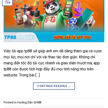
Th9
Việc tải app tp88 sẽ giúp anh em dễ dàng tham gia cá cược
mọi lúc, mọi nơi chỉ với vài thao tác đơn giản. Không chỉ
mang đến tốc độ tải cực nhanh và giao diện mượt mà, app
tp88 còn được tích hợp đầy đủ mọi tính năng như trên
website. Trong bài […]
CONTINUE READING
→
Posted in
Hướng Dẫn QH88