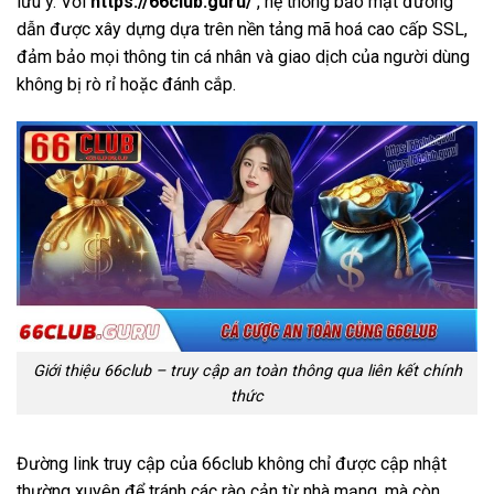
lưu ý. Với
https://66club.guru/
, hệ thống bảo mật đường
dẫn được xây dựng dựa trên nền tảng mã hoá cao cấp SSL,
đảm bảo mọi thông tin cá nhân và giao dịch của người dùng
không bị rò rỉ hoặc đánh cắp.
Giới thiệu 66club – truy cập an toàn thông qua liên kết chính
thức
Đường link truy cập của 66club không chỉ được cập nhật
thường xuyên để tránh các rào cản từ nhà mạng, mà còn