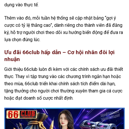
dụng vào thực tế.
Thêm vào đó, mỗi tuần hệ thống sẽ cập nhật bảng “gợi ý
cược có tỷ lệ thắng cao”, dành riêng cho thành viên đã đăng
ký, hỗ trợ người chơi theo dõi xu hướng biến động để đưa ra
lựa chọn đúng lúc.
Ưu đãi 66club hấp dẫn – Cơ hội nhân đôi lợi
nhuận
Giới thiệu 66club luôn đi kèm với các chính sách ưu đãi thiết
thực. Thay vì tập trung vào các chương trình ngắn hạn hoặc
theo mùa, 66club triển khai chính sách tích điểm dài hạn,
tặng thưởng cho người chơi thường xuyên tham gia cá cược
hoặc đạt doanh số cược nhất định.