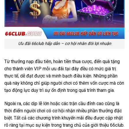
Ưu đãi 66club hấp dẫn – cơ hội nhân đôi lợi nhuận
Từ thưởng nạp đầu tiên, hoàn tiền thua cược, đến quà tặng
cho thành viên VIP mỗi ưu đãi tại đây đều có mức giá trị
thực tế, dễ đạt được và minh bạch điều kiện. Những phần
quà này không chỉ giúp người chơi có thêm vốn cược mà còn
tạo động lực duy trì sự ổn định trong quá trình tham gia.
Ngoài ra, các dịp lễ lớn hoặc các trận cầu đỉnh cao cũng là
thời điểm người chơi có cơ hội nhận nhiều phần thưởng đặc
biệt. Tất cả các chương trình khuyến mãi đều được cập nhật
rõ ràng tại mục sự kiện trong trang chủ của giới thiệu 66club.