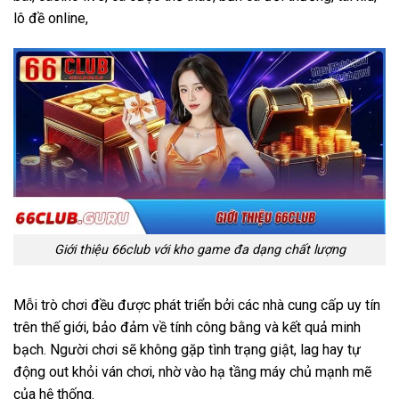
lô đề online,
Giới thiệu 66club với kho game đa dạng chất lượng
Mỗi trò chơi đều được phát triển bởi các nhà cung cấp uy tín
trên thế giới, bảo đảm về tính công bằng và kết quả minh
bạch. Người chơi sẽ không gặp tình trạng giật, lag hay tự
động out khỏi ván chơi, nhờ vào hạ tầng máy chủ mạnh mẽ
của hệ thống.