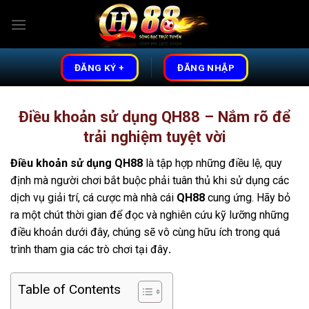
Skip
to
content
ĐĂNG KÝ +
ĐĂNG NHẬP
Điều khoản sử dụng QH88 – Nắm rõ để
trải nghiệm tuyệt vời
Điều khoản sử dụng
QH88
là tập hợp những điều lệ, quy
định mà người chơi bắt buộc phải tuân thủ khi sử dụng các
dịch vụ giải trí, cá cược mà nhà cái
QH88
cung ứng.
Hãy bỏ
ra một chút thời gian để đọc và nghiên cứu kỹ lưỡng những
điều khoản dưới đây, chúng sẽ vô cùng hữu ích trong quá
trình tham gia các trò chơi tại đây
.
Table of Contents