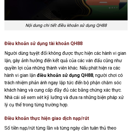
Nội dung chi tiết điều khoản sử dụng QH88
Điều khoản sử dụng tài khoản QH88
Người dùng tuyệt đối không được thực hiện các hành vi gian
lận, gây ảnh hưởng đến kết quả của các ván đấu cũng như
quyền lợi của những thành viên khác.
Nếu phát hiện ra các
hành vi gian lận
điều khoản sử dụng
QH88
, người chơi có
trách nhiệm phản ánh ngay lập tức đến bộ phận chăm sóc
khách hàng và cung cấp đầy đủ các bằng chứng xác thực.
Nhà cái sẽ xem xét kỹ lưỡng và đưa ra những biện pháp xử
lý cụ thể trong từng trường hợp.
Điều khoản thực hiện giao dịch nạp/rút
Số tiền nạp/rút từng lần và từng ngày cần tuân thủ theo