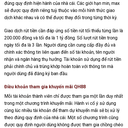
đúng quy định hiện hành của nhà cái. Các giới hạn min, max
sẽ được quy định riêng tuỳ thuộc vào mỗi hình thức giao
dịch khác nhau và có thể được thay đổi trong từng thời kỳ.
Giao dịch rút tiền cần đáp ứng số tiền rút tối thiểu từng lần là
200.000 đồng và tối đa là 1 tỷ đồng. Số lượt rút tiền trong
ngày tối đa là 3 lần.
Người dùng cần cung cấp đầy đủ và
chính xác thông tin liên quan đến số tài khoản, tên người
nhận và ngân hàng thụ hưởng. Tài khoản sử dụng để rút tiền
phải chính chủ và trùng khớp hoàn toàn với thông tin mà
người dùng đã đăng ký ban đầu.
Điều khoản tham gia khuyến mãi QH88
Mỗi tài khoản thành viên chỉ được tham gia một lần duy nhất
trong một chương trình khuyến mãi. Hành vi cố ý sử dụng
cùng lúc nhiều tài khoản để tham dự khuyến mãi sẽ bị xử lý
theo đúng quy định của nhà cái. Một số chương trình cũng
được quy định người dùng không được tham gia chồng chéo