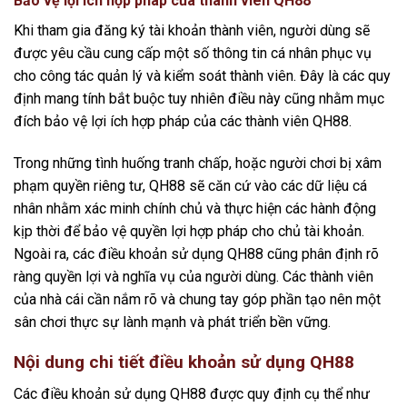
Bảo vệ lợi ích hợp pháp của thành viên QH88
Khi tham gia đăng ký tài khoản thành viên, người dùng sẽ
được yêu cầu cung cấp một số thông tin cá nhân phục vụ
cho công tác quản lý và kiểm soát thành viên. Đây là các quy
định mang tính bắt buộc tuy nhiên điều này cũng nhằm mục
đích bảo vệ lợi ích hợp pháp của các thành viên QH88.
Trong những tình huống tranh chấp, hoặc người chơi bị xâm
phạm quyền riêng tư, QH88 sẽ căn cứ vào các dữ liệu cá
nhân nhằm xác minh chính chủ và thực hiện các hành động
kịp thời để bảo vệ quyền lợi hợp pháp cho chủ tài khoản.
Ngoài ra, các điều khoản sử dụng QH88 cũng phân định rõ
ràng quyền lợi và nghĩa vụ của người dùng. Các thành viên
của nhà cái cần nắm rõ và chung tay góp phần tạo nên một
sân chơi thực sự lành mạnh và phát triển bền vững.
Nội dung chi tiết điều khoản sử dụng QH88
Các điều khoản sử dụng QH88 được quy định cụ thể như