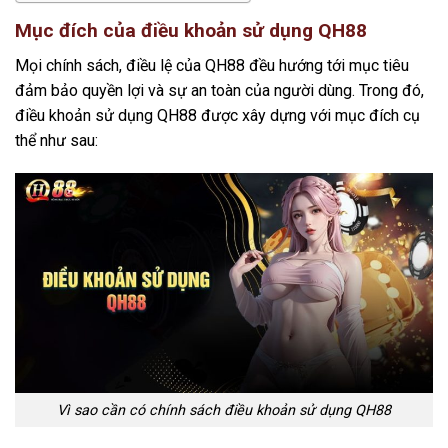
Mục đích của điều khoản sử dụng QH88
Mọi chính sách, điều lệ của QH88 đều hướng tới mục tiêu
đảm bảo quyền lợi và sự an toàn của người dùng. Trong đó,
điều khoản sử dụng QH88 được xây dựng với mục đích cụ
thể như sau:
Vì sao cần có chính sách điều khoản sử dụng QH88