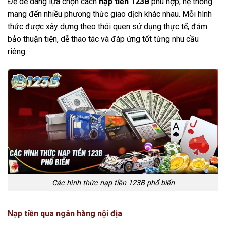
Để dễ dàng lựa chọn cách
nạp tiền 123B
phù hợp, hệ thống
mang đến nhiều phương thức giao dịch khác nhau. Mỗi hình
thức được xây dựng theo thói quen sử dụng thực tế, đảm
bảo thuận tiện, dễ thao tác và đáp ứng tốt từng nhu cầu
riêng.
Các hình thức nạp tiền 123B phổ biến
Nạp tiền qua ngân hàng nội địa