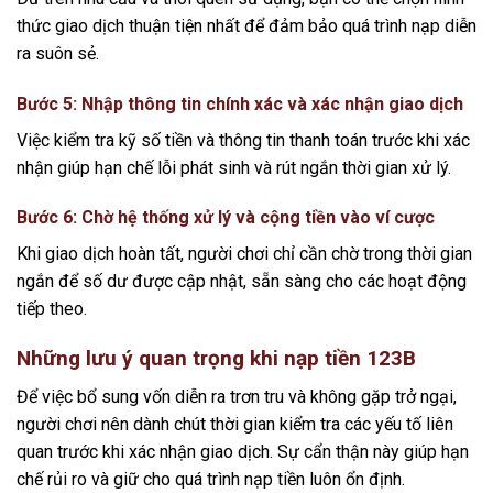
thức giao dịch thuận tiện nhất để đảm bảo quá trình nạp diễn
ra suôn sẻ.
Bước 5: Nhập thông tin chính xác và xác nhận giao dịch
Việc kiểm tra kỹ số tiền và thông tin thanh toán trước khi xác
nhận giúp hạn chế lỗi phát sinh và rút ngắn thời gian xử lý.
Bước 6: Chờ hệ thống xử lý và cộng tiền vào ví cược
Khi giao dịch hoàn tất, người chơi chỉ cần chờ trong thời gian
ngắn để số dư được cập nhật, sẵn sàng cho các hoạt động
tiếp theo.
Những lưu ý quan trọng khi nạp tiền 123B
Để việc bổ sung vốn diễn ra trơn tru và không gặp trở ngại,
người chơi nên dành chút thời gian kiểm tra các yếu tố liên
quan trước khi xác nhận giao dịch. Sự cẩn thận này giúp hạn
chế rủi ro và giữ cho quá trình nạp tiền luôn ổn định.