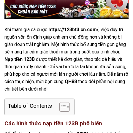
Khi tham gia cá cược
https://123bt3.cn.com/
, việc duy trì
nguồn vốn ổn định giúp anh em chủ động hơn và không bị
gián đoạn trải nghiệm. Một hình thức bổ sung tiền gọn gàng
sẽ mang lại cảm giác thoải mái trong suốt quá trình chơi.
Nạp tiền 123B
được thiết kế đơn giản, thao tác dễ hiểu và
thời gian xử lý nhanh. Chỉ vài bước là tài khoản đã sẵn sàng,
phù hợp cho cả người mới lẫn người chơi lâu năm.
Để nắm rõ
cách thực hiện, mời bạn cùng
QH88
theo dõi phần nội dung
chi tiết bên dưới nhé!
Table of Contents
Các hình thức nạp tiền 123B phổ biến