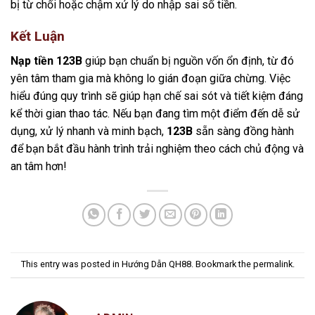
bị từ chối hoặc chậm xử lý do nhập sai số tiền.
Kết Luận
Nạp tiền 123B
giúp bạn chuẩn bị nguồn vốn ổn định, từ đó
yên tâm tham gia mà không lo gián đoạn giữa chừng. Việc
hiểu đúng quy trình sẽ giúp hạn chế sai sót và tiết kiệm đáng
kể thời gian thao tác.
Nếu bạn đang tìm một điểm đến dễ sử
dụng, xử lý nhanh và minh bạch,
123B
sẵn sàng đồng hành
để bạn bắt đầu hành trình trải nghiệm theo cách chủ động và
an tâm hơn!
This entry was posted in
Hướng Dẫn QH88
. Bookmark the
permalink
.