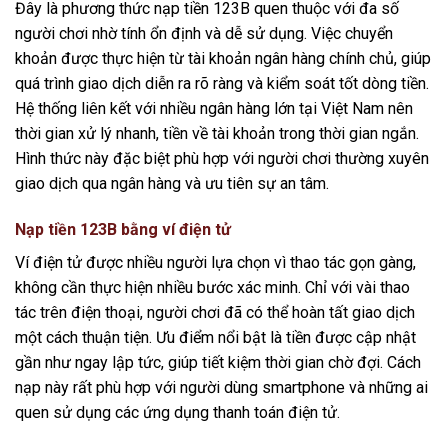
Đây là phương thức nạp tiền 123B quen thuộc với đa số
người chơi nhờ tính ổn định và dễ sử dụng. Việc chuyển
khoản được thực hiện từ tài khoản ngân hàng chính chủ, giúp
quá trình giao dịch diễn ra rõ ràng và kiểm soát tốt dòng tiền.
Hệ thống liên kết với nhiều ngân hàng lớn tại Việt Nam nên
thời gian xử lý nhanh, tiền về tài khoản trong thời gian ngắn.
Hình thức này đặc biệt phù hợp với người chơi thường xuyên
giao dịch qua ngân hàng và ưu tiên sự an tâm.
Nạp tiền 123B bằng ví điện tử
Ví điện tử được nhiều người lựa chọn vì thao tác gọn gàng,
không cần thực hiện nhiều bước xác minh. Chỉ với vài thao
tác trên điện thoại, người chơi đã có thể hoàn tất giao dịch
một cách thuận tiện.
Ưu điểm nổi bật là tiền được cập nhật
gần như ngay lập tức, giúp tiết kiệm thời gian chờ đợi. Cách
nạp này rất phù hợp với người dùng smartphone và những ai
quen sử dụng các ứng dụng thanh toán điện tử.