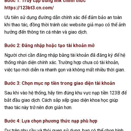
Bước 1: Truy cập đúng link chính thức
https://123bt3.cn.com/
Ưu tiên sử dụng đường dẫn chính xác để đảm bảo an toàn
khi thao tác, đồng thời tránh các website giả mạo có thể ảnh
hưởng đến thông tin cá nhân và giao dịch.
Bước 2: Đăng nhập hoặc tạo tài khoản mở
Người chơi cần đăng nhập bằng tài khoản đã đăng ký để hệ
thống nhận diện chính xác. Trường hợp chưa có tài khoản,
việc tạo mới diễn ra nhanh gọn và không mất nhiều thời gian.
Bước 3: Chọn mục np tiền trong giao diện tài khoản
Sau khi vào hệ thống, hãy tìm đúng khu vực nạp tiền 123B để
bắt đầu giao dịch. Cách sắp xếp giao diện khoa học giúp
thao tác này trở nên đơn giản hơn.
Bước 4: Lựa chọn phương thức nạp phù hợp
Dư trên nhu cầu và thói quen sử dụng, bạn có thể chọn hình