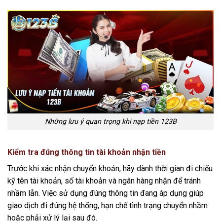
Những lưu ý quan trọng khi nạp tiền 123B
Kiểm tra đúng thông tin tài khoản nhận tiền
Trước khi xác nhận chuyển khoản, hãy dành thời gian đi chiếu
kỹ tên tài khoản, số tài khoản và ngân hàng nhận để tránh
nhầm lẫn. Việc sử dụng đúng thông tin đang áp dụng giúp
giao dịch đi đúng hệ thống, hạn chế tình trạng chuyển nhầm
hoặc phải xử lý lại sau đó.