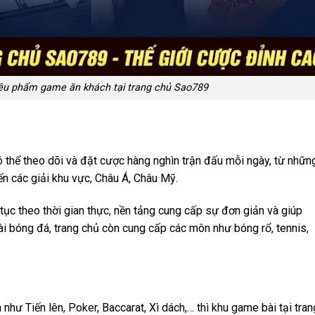
iêu phẩm game ăn khách tại trang chủ Sao789
ó thể theo dõi và đặt cược hàng nghìn trận đấu mỗi ngày, từ nhữn
n các giải khu vực, Châu Á, Châu Mỹ.
 tục theo thời gian thực, nền tảng cung cấp sự đơn giản và giúp
i bóng đá, trang chủ còn cung cấp các môn như bóng rổ, tennis,
 như Tiến lên, Poker, Baccarat, Xì dách,… thì khu game bài tại tran