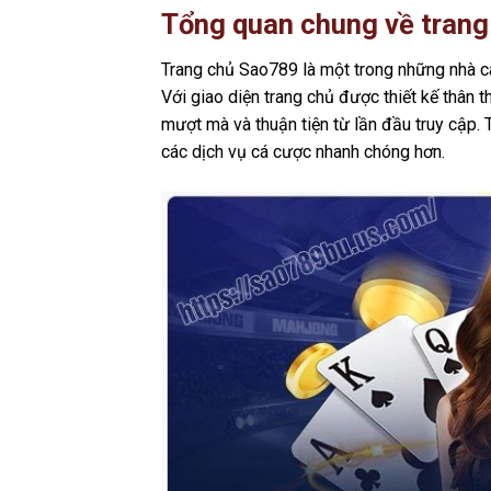
Tổng quan chung về tran
Trang chủ Sao789 là một trong những nhà cái 
Với giao diện trang chủ được thiết kế thân t
mượt mà và thuận tiện từ lần đầu truy cập. 
các dịch vụ cá cược nhanh chóng hơn.