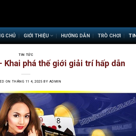
NG CHỦ
GIỚI THIỆU
HƯỚNG DẪN
TRÒ CHƠI
TI
TIN TỨC
Khai phá thế giới giải trí hấp dẫn
ED ON
THÁNG 11 4, 2025
BY
ADMIN