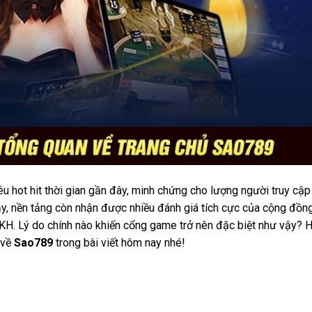
u hot hit thời gian gần đây, minh chứng cho lượng người truy cập
y, nền tảng còn nhận được nhiều đánh giá tích cực của cộng đồn
SKH.
Lý do chính nào khiến cổng game trở nên đặc biệt như vậy? 
 về
Sao789
trong bài viết hôm nay nhé!