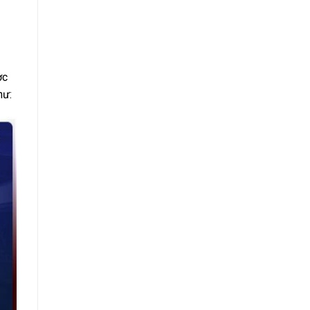
ợc
hư: