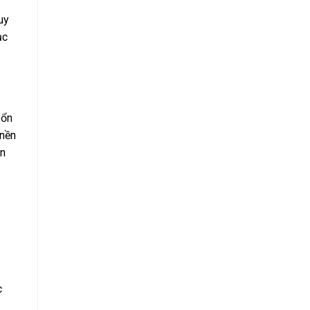
uy
ục
 ổn
 nền
àn
c