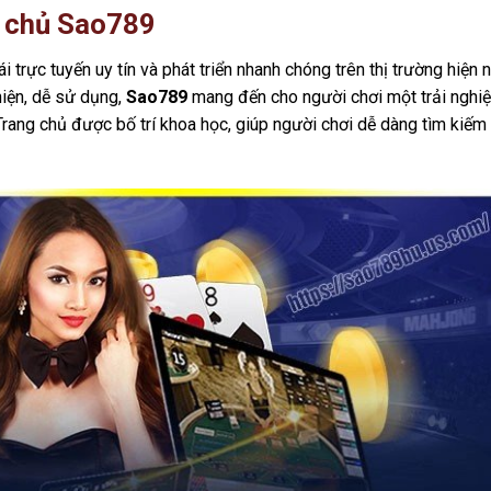
g chủ Sao789
trực tuyến uy tín và phát triển nhanh chóng trên thị trường hiện n
hiện, dễ sử dụng,
Sao789
mang đến cho người chơi một trải nghi
Trang chủ được bố trí khoa học, giúp người chơi dễ dàng tìm kiếm