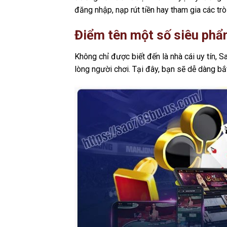
đăng nhập, nạp rút tiền hay tham gia các trò
Điểm tên một số siêu phẩ
Không chỉ được biết đến là nhà cái uy tín
lòng người chơi. Tại đây, bạn sẽ dễ dàng b