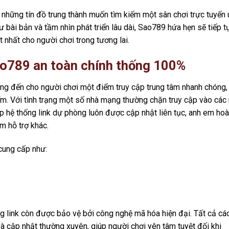
những tín đồ trung thành muốn tìm kiếm một sân chơi trực tuyến 
tư bài bản và tầm nhìn phát triển lâu dài, Sao789 hứa hẹn sẽ tiếp t
ốt nhất cho người chơi trong tương lai.
Sao789 an toàn chính thống 100%
 đến cho người chơi một điểm truy cập trung tâm nhanh chóng,
ểm.
Với tình trạng một số nhà mạng thường chặn truy cập vào các
 hệ thống link dự phòng luôn được cập nhật liên tục, anh em ho
 hỗ trợ khác.
cung cấp như:
g link còn được bảo vệ bởi công nghệ mã hóa hiện đại. Tất cả cá
 cập nhật thường xuyên, giúp người chơi yên tâm tuyệt đối khi