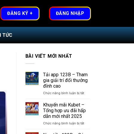
ĐĂNG KÝ +
ĐĂNG NHẬP
N TỨC
BÀI VIẾT MỚI NHẤT
Tải app 123B – Tham
gia giải trí đổi thưởng
đỉnh cao
ở
Chức năng bình luận bị tắt
Tải
app
Khuyến mãi Kubet –
123B
Tổng hợp ưu đãi hấp
–
dẫn mới nhất 2025
Tham
ở
Chức năng bình luận bị tắt
gia
Khuyến
giải
mãi
trí