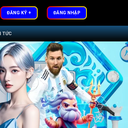
ĐĂNG KÝ +
ĐĂNG NHẬP
N TỨC