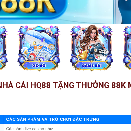
NHÀ CÁI HQ88 TẶNG THƯỞNG 88K 
CÁC SẢN PHẨM VÀ TRÒ CHƠI ĐẶC TRƯNG
Các sảnh live casino như