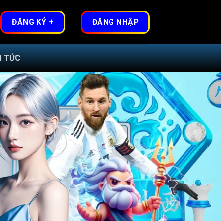
ĐĂNG KÝ +
ĐĂNG NHẬP
N TỨC