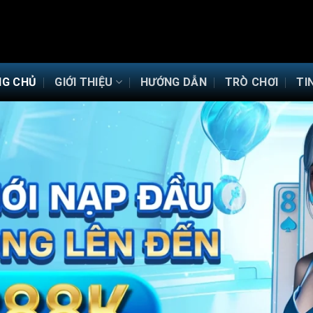
NG CHỦ
GIỚI THIỆU
HƯỚNG DẪN
TRÒ CHƠI
TI