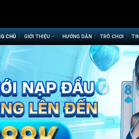
NG CHỦ
GIỚI THIỆU
HƯỚNG DẪN
TRÒ CHƠI
TI