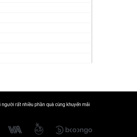
i người rất nhiều phần quà cùng khuyến mãi