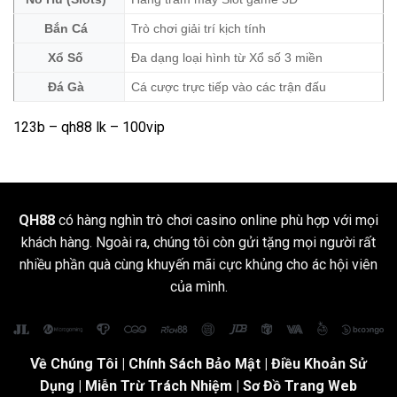
Bắn Cá
Trò chơi giải trí kịch tính
Xổ Số
Đa dạng loại hình từ Xổ số 3 miền
Đá Gà
Cá cược trực tiếp vào các trận đấu
123b
–
qh88 lk
– 100vip
QH88
có hàng nghìn trò chơi casino online phù hợp với mọi
khách hàng. Ngoài ra, chúng tôi còn gửi tặng mọi người rất
nhiều phần quà cùng khuyến mãi cực khủng cho ác hội viên
của mình.
Về Chúng Tôi
|
Chính Sách Bảo Mật
|
Điều Khoản Sử
Dụng
| Miễn Trừ Trách Nhiệm |
Sơ Đồ Trang Web