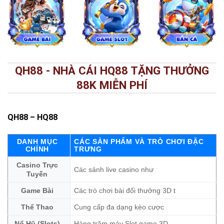
QH88 - NHÀ CÁI HQ88 TẶNG THƯỞNG
88K MIỄN PHÍ
QH88
– HQ88
DANH MỤC
CÁC SẢN PHẨM VÀ TRÒ CHƠI ĐẶC
CHÍNH
TRƯNG
Casino Trực
Các sảnh live casino như
Tuyến
Game Bài
Các trò chơi bài đổi thưởng 3D t
Thể Thao
Cung cấp đa dạng kèo cược
Nổ Hũ (Slots)
Hàng trăm máy Slot game 3D