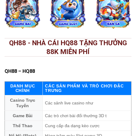
QH88 - NHÀ CÁI HQ88 TẶNG THƯỞNG
88K MIỄN PHÍ
QH88
– HQ88
DANH MỤC
CÁC SẢN PHẨM VÀ TRÒ CHƠI ĐẶC
CHÍNH
TRƯNG
Casino Trực
Các sảnh live casino như
Tuyến
Game Bài
Các trò chơi bài đổi thưởng 3D t
Thể Thao
Cung cấp đa dạng kèo cược
Nổ Hũ (Slots)
Hàng trăm máy Slot game 3D