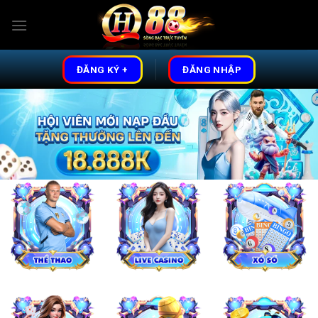
Skip
to
content
ĐĂNG KÝ +
ĐĂNG NHẬP