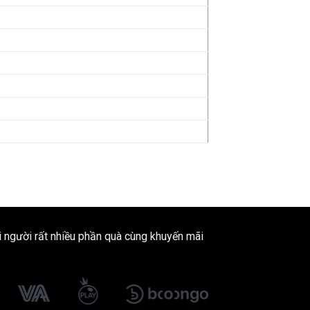
i người rất nhiều phần quà cùng khuyến mãi