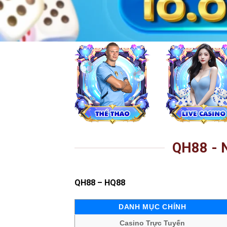
QH88 - 
QH88
– HQ88
DANH MỤC CHÍNH
Casino Trực Tuyến