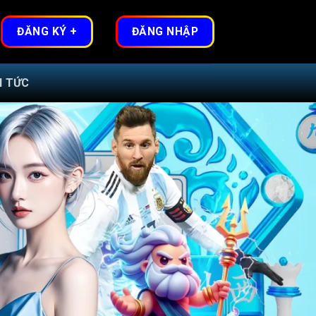
ĐĂNG KÝ +
ĐĂNG NHẬP
N TỨC