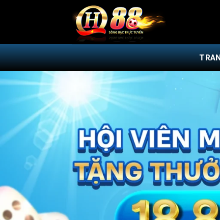
Skip
to
content
TRA