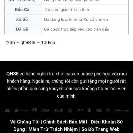
Bắn Cá
Trò chơi giải trí kịch tính
Xổ Số
Đa dạng loại hình từ Xổ số 3 miền
Đá Gà
Cá cược trực tiếp vào các trận đấu
123b
–
qh88 lk
– 100vip
QH88
có hàng nghìn trò chơi casino online phù hợp với mọi
khách hàng. Ngoài ra, chúng tôi còn gửi tặng mọi người rất
nhiều phần quà cùng khuyến mãi cực khủng cho ác hội viên
của mình.
Về Chúng Tôi
|
Chính Sách Bảo Mật
|
Điều Khoản Sử
Dụng
| Miễn Trừ Trách Nhiệm |
Sơ Đồ Trang Web