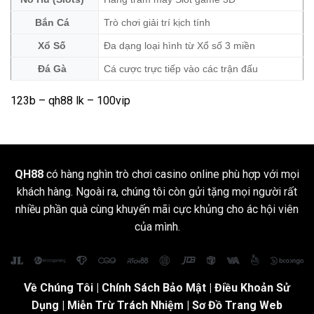
Bắn Cá
Trò chơi giải trí kịch tính
Xổ Số
Đa dạng loại hình từ Xổ số 3 miền
Đá Gà
Cá cược trực tiếp vào các trận đấu
123b
–
qh88 lk
– 100vip
QH88
có hàng nghìn trò chơi casino online phù hợp với mọi
khách hàng. Ngoài ra, chúng tôi còn gửi tặng mọi người rất
nhiều phần quà cùng khuyến mãi cực khủng cho ác hội viên
của mình.
Về Chúng Tôi
|
Chính Sách Bảo Mật
|
Điều Khoản Sử
Dụng
| Miễn Trừ Trách Nhiệm |
Sơ Đồ Trang Web