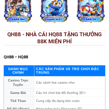
QH88 - NHÀ CÁI HQ88 TẶNG THƯỞNG
88K MIỄN PHÍ
QH88
– HQ88
DANH MỤC
CÁC SẢN PHẨM VÀ TRÒ CHƠI ĐẶC
CHÍNH
TRƯNG
Casino Trực
Các sảnh live casino như
Tuyến
Game Bài
Các trò chơi bài đổi thưởng 3D t
Thể Thao
Cung cấp đa dạng kèo cược
Nổ Hũ (Slots)
Hàng trăm máy Slot game 3D