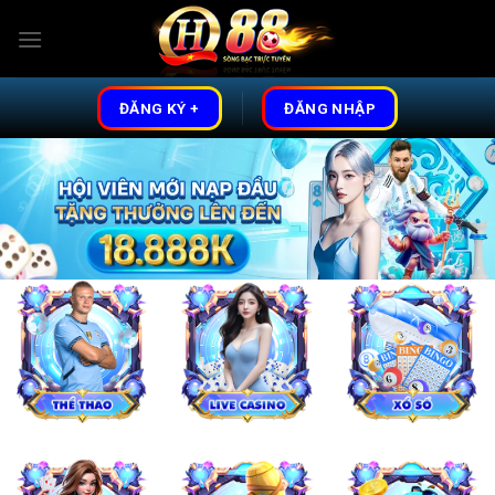
Skip
to
content
ĐĂNG KÝ +
ĐĂNG NHẬP