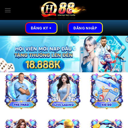
Skip
to
content
ĐĂNG KÝ +
ĐĂNG NHẬP