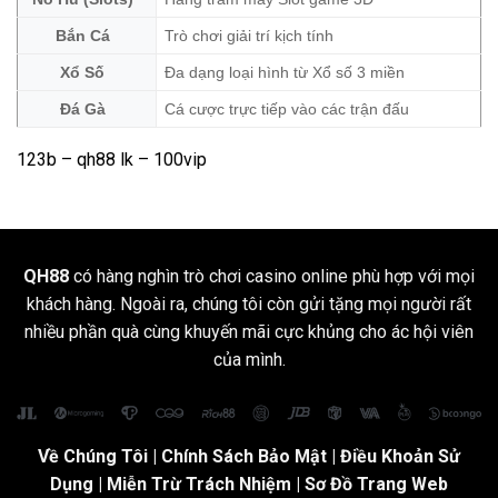
Bắn Cá
Trò chơi giải trí kịch tính
Xổ Số
Đa dạng loại hình từ Xổ số 3 miền
Đá Gà
Cá cược trực tiếp vào các trận đấu
123b
–
qh88 lk
– 100vip
QH88
có hàng nghìn trò chơi casino online phù hợp với mọi
khách hàng. Ngoài ra, chúng tôi còn gửi tặng mọi người rất
nhiều phần quà cùng khuyến mãi cực khủng cho ác hội viên
của mình.
Về Chúng Tôi
|
Chính Sách Bảo Mật
|
Điều Khoản Sử
Dụng
| Miễn Trừ Trách Nhiệm |
Sơ Đồ Trang Web