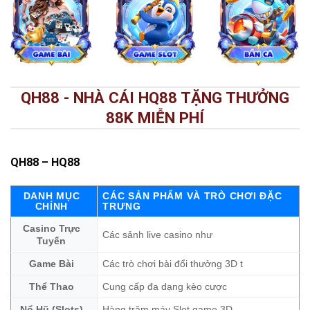
QH88 - NHÀ CÁI HQ88 TẶNG THƯỞNG
88K MIỄN PHÍ
QH88
– HQ88
DANH MỤC
CÁC SẢN PHẨM VÀ TRÒ CHƠI ĐẶC
CHÍNH
TRƯNG
Casino Trực
Các sảnh live casino như
Tuyến
Game Bài
Các trò chơi bài đổi thưởng 3D t
Thể Thao
Cung cấp đa dạng kèo cược
Nổ Hũ (Slots)
Hàng trăm máy Slot game 3D