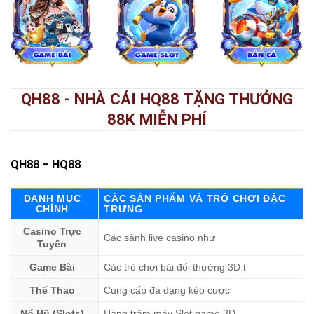
QH88 - NHÀ CÁI HQ88 TẶNG THƯỞNG
88K MIỄN PHÍ
QH88
– HQ88
DANH MỤC
CÁC SẢN PHẨM VÀ TRÒ CHƠI ĐẶC
CHÍNH
TRƯNG
Casino Trực
Các sảnh live casino như
Tuyến
Game Bài
Các trò chơi bài đổi thưởng 3D t
Thể Thao
Cung cấp đa dạng kèo cược
Nổ Hũ (Slots)
Hàng trăm máy Slot game 3D