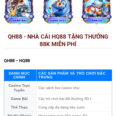
QH88 - NHÀ CÁI HQ88 TẶNG THƯỞNG
88K MIỄN PHÍ
QH88
– HQ88
DANH MỤC
CÁC SẢN PHẨM VÀ TRÒ CHƠI ĐẶC
CHÍNH
TRƯNG
Casino Trực
Các sảnh live casino như
Tuyến
Game Bài
Các trò chơi bài đổi thưởng 3D t
Thể Thao
Cung cấp đa dạng kèo cược
Nổ Hũ (Slots)
Hàng trăm máy Slot game 3D