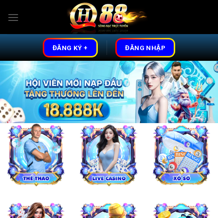
Skip
to
content
ĐĂNG KÝ +
ĐĂNG NHẬP