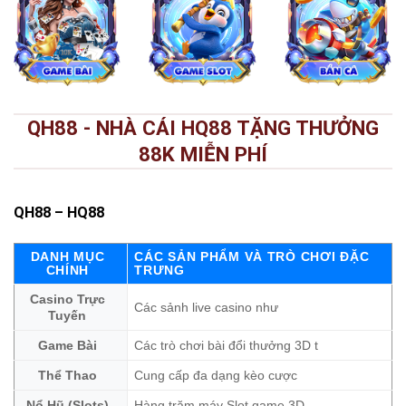
QH88 - NHÀ CÁI HQ88 TẶNG THƯỞNG
88K MIỄN PHÍ
QH88
– HQ88
DANH MỤC
CÁC SẢN PHẨM VÀ TRÒ CHƠI ĐẶC
CHÍNH
TRƯNG
Casino Trực
Các sảnh live casino như
Tuyến
Game Bài
Các trò chơi bài đổi thưởng 3D t
Thể Thao
Cung cấp đa dạng kèo cược
Nổ Hũ (Slots)
Hàng trăm máy Slot game 3D