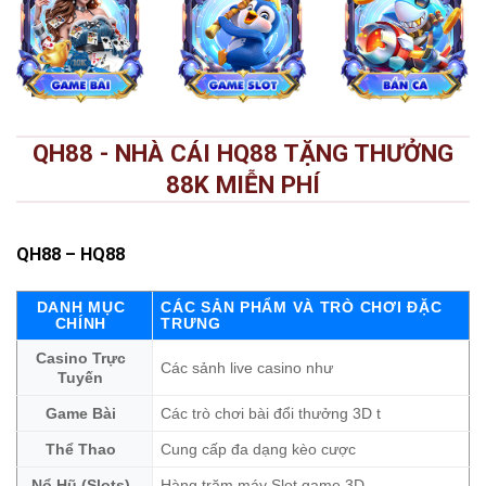
QH88 - NHÀ CÁI HQ88 TẶNG THƯỞNG
88K MIỄN PHÍ
QH88
– HQ88
DANH MỤC
CÁC SẢN PHẨM VÀ TRÒ CHƠI ĐẶC
CHÍNH
TRƯNG
Casino Trực
Các sảnh live casino như
Tuyến
Game Bài
Các trò chơi bài đổi thưởng 3D t
Thể Thao
Cung cấp đa dạng kèo cược
Nổ Hũ (Slots)
Hàng trăm máy Slot game 3D