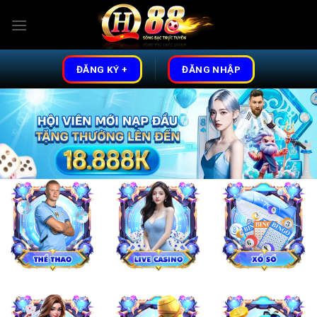
Skip
to
content
ĐĂNG KÝ +
ĐĂNG NHẬP