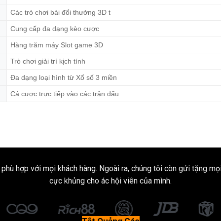
Các trò chơi bài đổi thưởng 3D t
Cung cấp đa dạng kèo cược
Hàng trăm máy Slot game 3D
Trò chơi giải trí kịch tính
Đa dạng loại hình từ Xổ số 3 miền
Cá cược trực tiếp vào các trận đấu
 phù hợp với mọi khách hàng. Ngoài ra, chúng tôi còn gửi tặng mọ
cực khủng cho ác hội viên của mình.