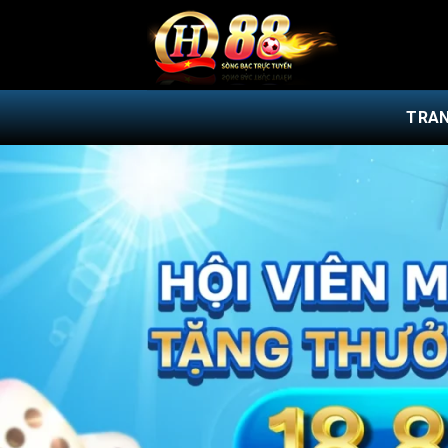
Skip
to
content
TRA