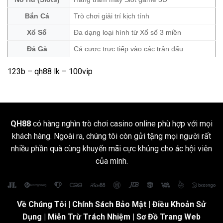
Bắn Cá
Trò chơi giải trí kịch tính
Xổ Số
Đa dạng loại hình từ Xổ số 3 miền
Đá Gà
Cá cược trực tiếp vào các trận đấu
123b
–
qh88 lk
– 100vip
QH88
có hàng nghìn trò chơi casino online phù hợp với mọi
khách hàng. Ngoài ra, chúng tôi còn gửi tặng mọi người rất
nhiều phần quà cùng khuyến mãi cực khủng cho ác hội viên
của mình.
Về Chúng Tôi
|
Chính Sách Bảo Mật
|
Điều Khoản Sử
Dụng
| Miễn Trừ Trách Nhiệm |
Sơ Đồ Trang Web