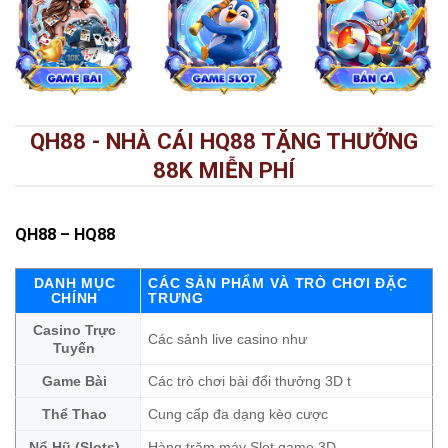
QH88 - NHÀ CÁI HQ88 TẶNG THƯỞNG
88K MIỄN PHÍ
QH88
– HQ88
DANH MỤC
CÁC SẢN PHẨM VÀ TRÒ CHƠI ĐẶC
CHÍNH
TRƯNG
Casino Trực
Các sảnh live casino như
Tuyến
Game Bài
Các trò chơi bài đổi thưởng 3D t
Thể Thao
Cung cấp đa dạng kèo cược
Nổ Hũ (Slots)
Hàng trăm máy Slot game 3D