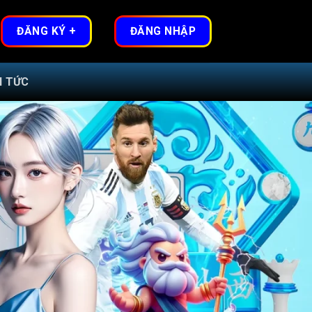
ĐĂNG KÝ +
ĐĂNG NHẬP
N TỨC