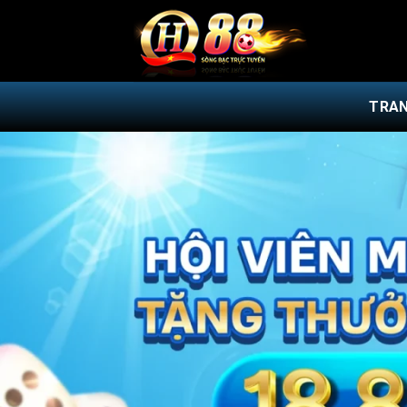
Skip
to
content
TRA