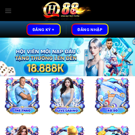
Skip
to
content
ĐĂNG KÝ +
ĐĂNG NHẬP