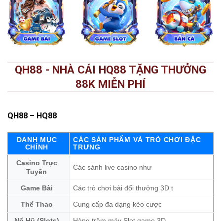
QH88 - NHÀ CÁI HQ88 TẶNG THƯỞNG
88K MIỄN PHÍ
QH88
– HQ88
DANH MỤC
CÁC SẢN PHẨM VÀ TRÒ CHƠI ĐẶC
CHÍNH
TRƯNG
Casino Trực
Các sảnh live casino như
Tuyến
Game Bài
Các trò chơi bài đổi thưởng 3D t
Thể Thao
Cung cấp đa dạng kèo cược
Nổ Hũ (Slots)
Hàng trăm máy Slot game 3D