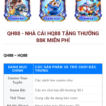
QH88 - NHÀ CÁI HQ88 TẶNG THƯỞNG
88K MIỄN PHÍ
QH88
– HQ88
DANH MỤC
CÁC SẢN PHẨM VÀ TRÒ CHƠI ĐẶC
CHÍNH
TRƯNG
Casino Trực
Các sảnh live casino như
Tuyến
Game Bài
Các trò chơi bài đổi thưởng 3D t
Thể Thao
Cung cấp đa dạng kèo cược
Nổ Hũ (Slots)
Hàng trăm máy Slot game 3D