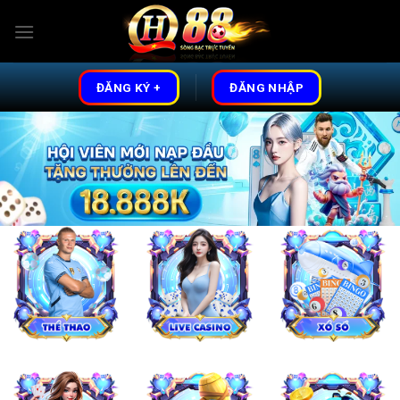
Skip
to
content
ĐĂNG KÝ +
ĐĂNG NHẬP