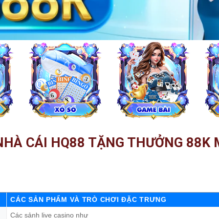
NHÀ CÁI HQ88 TẶNG THƯỞNG 88K 
CÁC SẢN PHẨM VÀ TRÒ CHƠI ĐẶC TRƯNG
Các sảnh live casino như