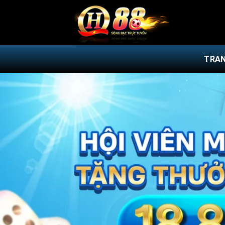
Skip
to
content
TRA