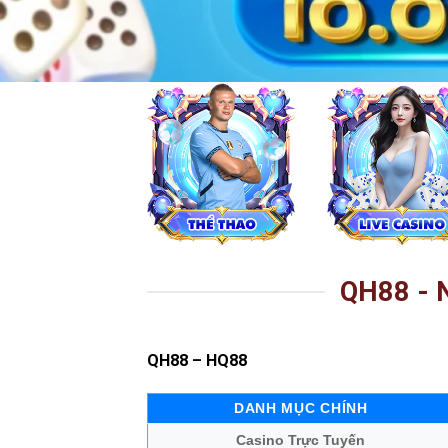
QH88 - 
QH88
– HQ88
DANH MỤC CHÍNH
Casino Trực Tuyến