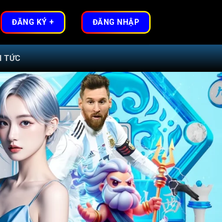
ĐĂNG KÝ +
ĐĂNG NHẬP
N TỨC