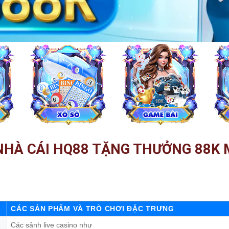
NHÀ CÁI HQ88 TẶNG THƯỞNG 88K 
CÁC SẢN PHẨM VÀ TRÒ CHƠI ĐẶC TRƯNG
Các sảnh live casino như