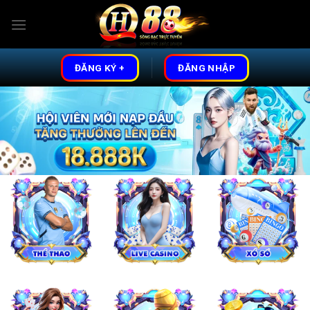
Skip
to
content
ĐĂNG KÝ +
ĐĂNG NHẬP