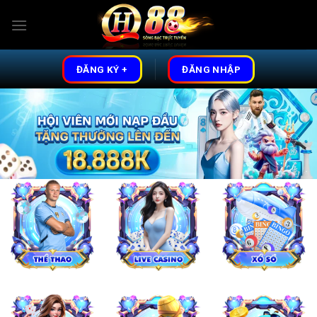
Skip
to
content
ĐĂNG KÝ +
ĐĂNG NHẬP