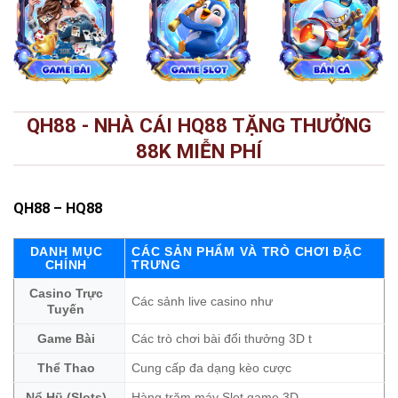
QH88 - NHÀ CÁI HQ88 TẶNG THƯỞNG
88K MIỄN PHÍ
QH88
– HQ88
DANH MỤC
CÁC SẢN PHẨM VÀ TRÒ CHƠI ĐẶC
CHÍNH
TRƯNG
Casino Trực
Các sảnh live casino như
Tuyến
Game Bài
Các trò chơi bài đổi thưởng 3D t
Thể Thao
Cung cấp đa dạng kèo cược
Nổ Hũ (Slots)
Hàng trăm máy Slot game 3D