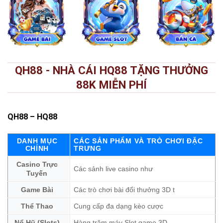
QH88 - NHÀ CÁI HQ88 TẶNG THƯỞNG
88K MIỄN PHÍ
QH88
– HQ88
DANH MỤC
CÁC SẢN PHẨM VÀ TRÒ CHƠI ĐẶC
CHÍNH
TRƯNG
Casino Trực
Các sảnh live casino như
Tuyến
Game Bài
Các trò chơi bài đổi thưởng 3D t
Thể Thao
Cung cấp đa dạng kèo cược
Nổ Hũ (Slots)
Hàng trăm máy Slot game 3D