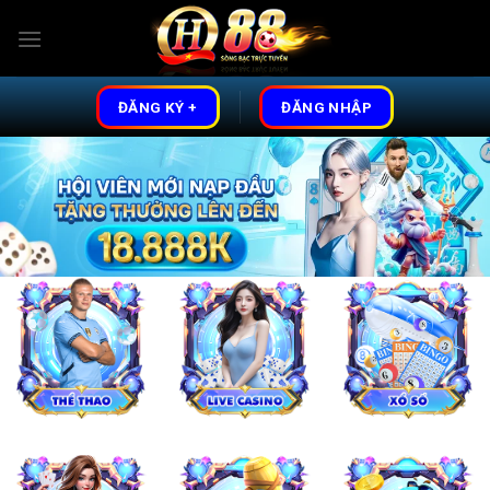
Skip
to
content
ĐĂNG KÝ +
ĐĂNG NHẬP