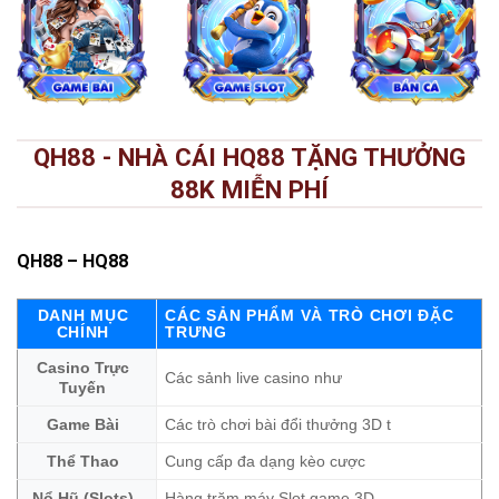
QH88 - NHÀ CÁI HQ88 TẶNG THƯỞNG
88K MIỄN PHÍ
QH88
– HQ88
DANH MỤC
CÁC SẢN PHẨM VÀ TRÒ CHƠI ĐẶC
CHÍNH
TRƯNG
Casino Trực
Các sảnh live casino như
Tuyến
Game Bài
Các trò chơi bài đổi thưởng 3D t
Thể Thao
Cung cấp đa dạng kèo cược
Nổ Hũ (Slots)
Hàng trăm máy Slot game 3D