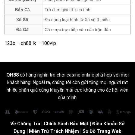
Bắn Cá
Trò chơi giải trí kịch tính
Xổ Số
Đa dạng loại hình từ Xổ số 3 miền
Đá Gà
Cá cược trực tiếp vào các trận đấu
123b
–
qh88 lk
– 100vip
QH88
có hàng nghìn trò chơi casino online phù hợp với mọi
khách hàng. Ngoài ra, chúng tôi còn gửi tặng mọi người rất
nhiều phần quà cùng khuyến mãi cực khủng cho ác hội viên
của mình.
Về Chúng Tôi
|
Chính Sách Bảo Mật
|
Điều Khoản Sử
Dụng
| Miễn Trừ Trách Nhiệm |
Sơ Đồ Trang Web