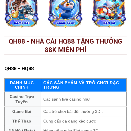
QH88 - NHÀ CÁI HQ88 TẶNG THƯỞNG
88K MIỄN PHÍ
QH88
– HQ88
DANH MỤC
CÁC SẢN PHẨM VÀ TRÒ CHƠI ĐẶC
CHÍNH
TRƯNG
Casino Trực
Các sảnh live casino như
Tuyến
Game Bài
Các trò chơi bài đổi thưởng 3D t
Thể Thao
Cung cấp đa dạng kèo cược
Nổ Hũ (Slots)
Hàng trăm máy Slot game 3D