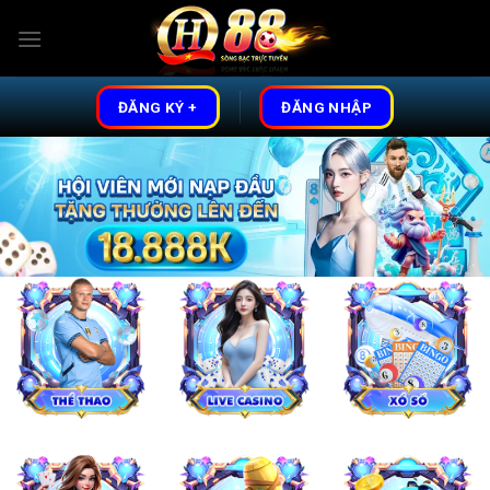
Skip
to
content
ĐĂNG KÝ +
ĐĂNG NHẬP