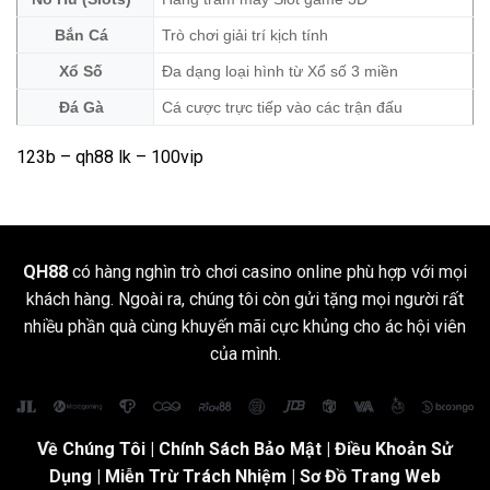
Bắn Cá
Trò chơi giải trí kịch tính
Xổ Số
Đa dạng loại hình từ Xổ số 3 miền
Đá Gà
Cá cược trực tiếp vào các trận đấu
123b
–
qh88 lk
– 100vip
QH88
có hàng nghìn trò chơi casino online phù hợp với mọi
khách hàng. Ngoài ra, chúng tôi còn gửi tặng mọi người rất
nhiều phần quà cùng khuyến mãi cực khủng cho ác hội viên
của mình.
Về Chúng Tôi
|
Chính Sách Bảo Mật
|
Điều Khoản Sử
Dụng
| Miễn Trừ Trách Nhiệm |
Sơ Đồ Trang Web