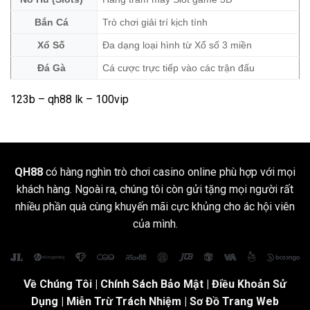
Bắn Cá
Trò chơi giải trí kịch tính
Xổ Số
Đa dạng loại hình từ Xổ số 3 miền
Đá Gà
Cá cược trực tiếp vào các trận đấu
123b
–
qh88 lk
– 100vip
QH88
có hàng nghìn trò chơi casino online phù hợp với mọi
khách hàng. Ngoài ra, chúng tôi còn gửi tặng mọi người rất
nhiều phần quà cùng khuyến mãi cực khủng cho ác hội viên
của mình.
Về Chúng Tôi
|
Chính Sách Bảo Mật
|
Điều Khoản Sử
Dụng
| Miễn Trừ Trách Nhiệm |
Sơ Đồ Trang Web