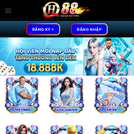
Skip
to
content
ĐĂNG KÝ +
ĐĂNG NHẬP