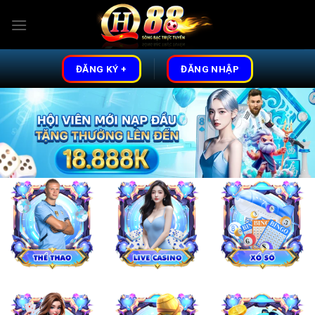
Skip
to
content
ĐĂNG KÝ +
ĐĂNG NHẬP