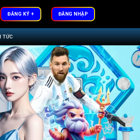
ĐĂNG KÝ +
ĐĂNG NHẬP
N TỨC