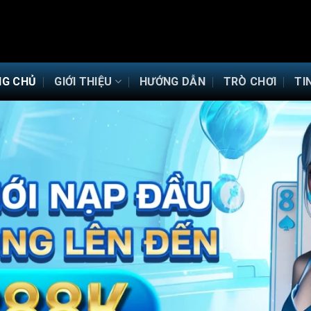
NG CHỦ
GIỚI THIỆU
HƯỚNG DẪN
TRÒ CHƠI
TI