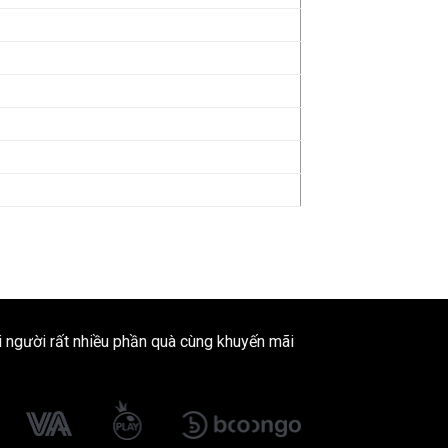
i người rất nhiều phần quà cùng khuyến mãi