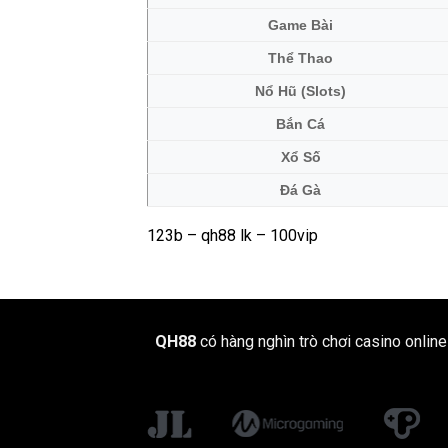
Game Bài
Thể Thao
Nổ Hũ (Slots)
Bắn Cá
Xổ Số
Đá Gà
123b
–
qh88 lk
– 100vip
QH88
có hàng nghìn trò chơi casino online