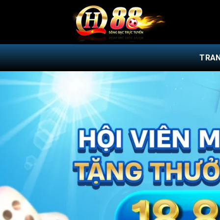
Skip
to
content
TRA