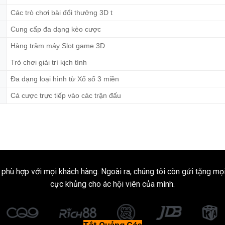
Các trò chơi bài đổi thưởng 3D t
Cung cấp đa dạng kèo cược
Hàng trăm máy Slot game 3D
Trò chơi giải trí kịch tính
Đa dạng loại hình từ Xổ số 3 miền
Cá cược trực tiếp vào các trận đấu
 phù hợp với mọi khách hàng. Ngoài ra, chúng tôi còn gửi tặng mọ
cực khủng cho ác hội viên của mình.