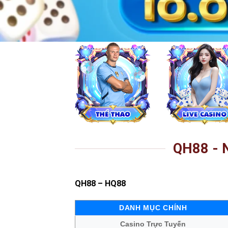
QH88 - 
QH88
– HQ88
DANH MỤC CHÍNH
Casino Trực Tuyến