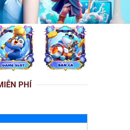
MIỄN PHÍ