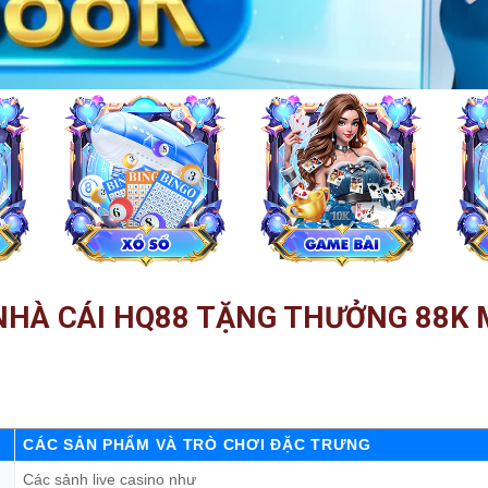
NHÀ CÁI HQ88 TẶNG THƯỞNG 88K 
CÁC SẢN PHẨM VÀ TRÒ CHƠI ĐẶC TRƯNG
Các sảnh live casino như