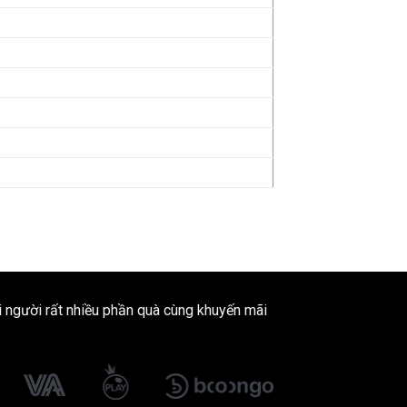
i người rất nhiều phần quà cùng khuyến mãi