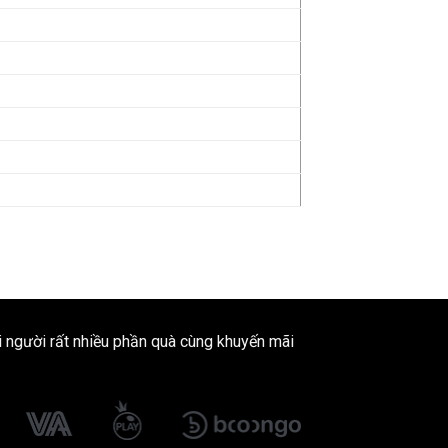
i người rất nhiều phần quà cùng khuyến mãi