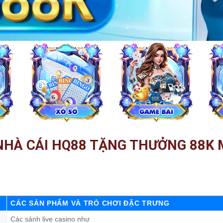
NHÀ CÁI HQ88 TẶNG THƯỞNG 88K 
CÁC SẢN PHẨM VÀ TRÒ CHƠI ĐẶC TRƯNG
Các sảnh live casino như