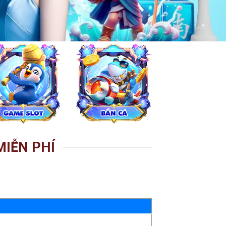
MIỄN PHÍ