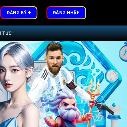
ĐĂNG KÝ +
ĐĂNG NHẬP
N TỨC