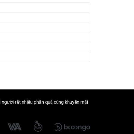
i người rất nhiều phần quà cùng khuyến mãi