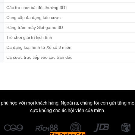
Các trò chơi bài đổi thưởng 3D t
Cung cấp đa dạng kèo cược
Hàng trăm máy Slot game 3D
Trò chơi giải trí kịch tính
Đa dạng loại hình từ Xổ số 3 miền
Cá cược trực tiếp vào các trận đấu
 phù hợp với mọi khách hàng. Ngoài ra, chúng tôi còn gửi tặng mọ
cực khủng cho ác hội viên của mình.