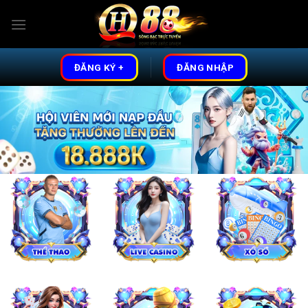
Skip
to
content
ĐĂNG KÝ +
ĐĂNG NHẬP