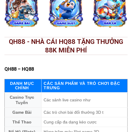
QH88 - NHÀ CÁI HQ88 TẶNG THƯỞNG
88K MIỄN PHÍ
QH88
– HQ88
DANH MỤC
CÁC SẢN PHẨM VÀ TRÒ CHƠI ĐẶC
CHÍNH
TRƯNG
Casino Trực
Các sảnh live casino như
Tuyến
Game Bài
Các trò chơi bài đổi thưởng 3D t
Thể Thao
Cung cấp đa dạng kèo cược
Nổ Hũ (Slots)
Hàng trăm máy Slot game 3D