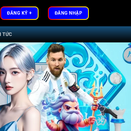
ĐĂNG KÝ +
ĐĂNG NHẬP
N TỨC