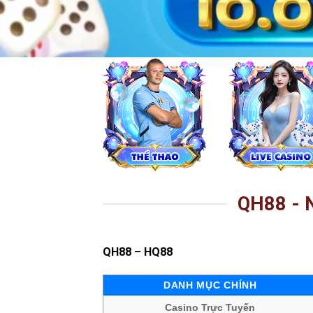
QH88 - 
QH88
– HQ88
DANH MỤC CHÍNH
Casino Trực Tuyến