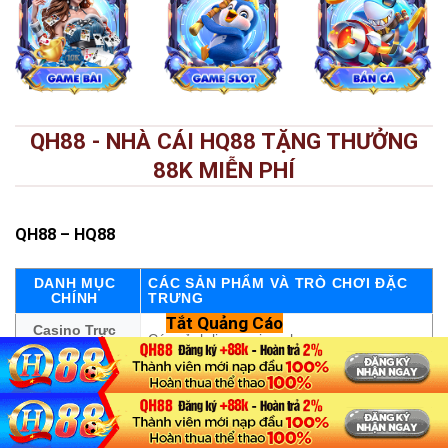
QH88 - NHÀ CÁI HQ88 TẶNG THƯỞNG
88K MIỄN PHÍ
QH88
– HQ88
DANH MỤC
CÁC SẢN PHẨM VÀ TRÒ CHƠI ĐẶC
CHÍNH
TRƯNG
Tắt Quảng Cáo
Casino Trực
Các sảnh live casino như
Tuyến
Game Bài
Các trò chơi bài đổi thưởng 3D t
Thể Thao
Cung cấp đa dạng kèo cược
Nổ Hũ (Slots)
Hàng trăm máy Slot game 3D