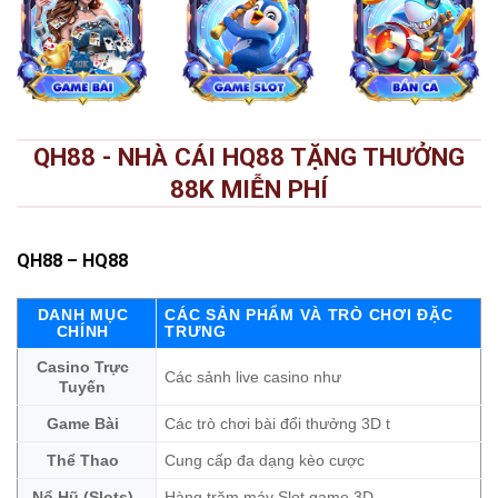
QH88 - NHÀ CÁI HQ88 TẶNG THƯỞNG
88K MIỄN PHÍ
QH88
– HQ88
DANH MỤC
CÁC SẢN PHẨM VÀ TRÒ CHƠI ĐẶC
CHÍNH
TRƯNG
Casino Trực
Các sảnh live casino như
Tuyến
Game Bài
Các trò chơi bài đổi thưởng 3D t
Thể Thao
Cung cấp đa dạng kèo cược
Nổ Hũ (Slots)
Hàng trăm máy Slot game 3D