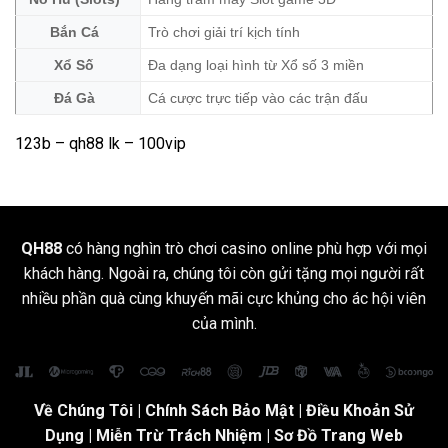
Bắn Cá
Trò chơi giải trí kịch tính
Xổ Số
Đa dạng loại hình từ Xổ số 3 miền
Đá Gà
Cá cược trực tiếp vào các trận đấu
123b
–
qh88 lk
– 100vip
QH88
có hàng nghìn trò chơi casino online phù hợp với mọi
khách hàng. Ngoài ra, chúng tôi còn gửi tặng mọi người rất
nhiều phần quà cùng khuyến mãi cực khủng cho ác hội viên
của mình.
Về Chúng Tôi
|
Chính Sách Bảo Mật
|
Điều Khoản Sử
Dụng
| Miễn Trừ Trách Nhiệm |
Sơ Đồ Trang Web