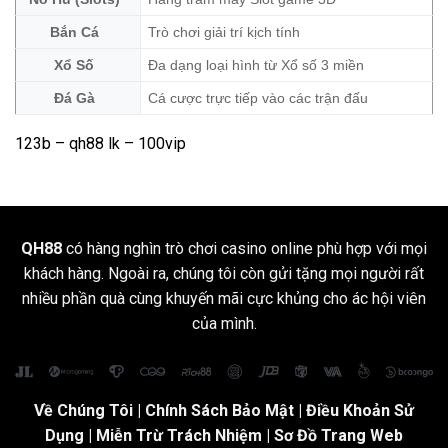
Bắn Cá
Trò chơi giải trí kịch tính
Xổ Số
Đa dạng loại hình từ Xổ số 3 miền
Đá Gà
Cá cược trực tiếp vào các trận đấu
123b
–
qh88 lk
– 100vip
QH88
có hàng nghìn trò chơi casino online phù hợp với mọi
khách hàng. Ngoài ra, chúng tôi còn gửi tặng mọi người rất
nhiều phần quà cùng khuyến mãi cực khủng cho ác hội viên
của mình.
Về Chúng Tôi
|
Chính Sách Bảo Mật
|
Điều Khoản Sử
Dụng
| Miễn Trừ Trách Nhiệm |
Sơ Đồ Trang Web