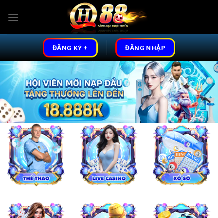
Skip
to
content
ĐĂNG KÝ +
ĐĂNG NHẬP