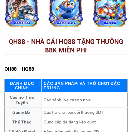
QH88 - NHÀ CÁI HQ88 TẶNG THƯỞNG
88K MIỄN PHÍ
QH88
– HQ88
DANH MỤC
CÁC SẢN PHẨM VÀ TRÒ CHƠI ĐẶC
CHÍNH
TRƯNG
Casino Trực
Các sảnh live casino như
Tuyến
Game Bài
Các trò chơi bài đổi thưởng 3D t
Thể Thao
Cung cấp đa dạng kèo cược
Nổ Hũ (Slots)
Hàng trăm máy Slot game 3D