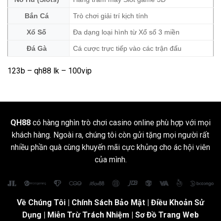
Bắn Cá
Trò chơi giải trí kịch tính
Xổ Số
Đa dạng loại hình từ Xổ số 3 miền
Đá Gà
Cá cược trực tiếp vào các trận đấu
123b
–
qh88 lk
– 100vip
QH88
có hàng nghìn trò chơi casino online phù hợp với mọi
khách hàng. Ngoài ra, chúng tôi còn gửi tặng mọi người rất
nhiều phần quà cùng khuyến mãi cực khủng cho ác hội viên
của mình.
Về Chúng Tôi
|
Chính Sách Bảo Mật
|
Điều Khoản Sử
Dụng
| Miễn Trừ Trách Nhiệm |
Sơ Đồ Trang Web