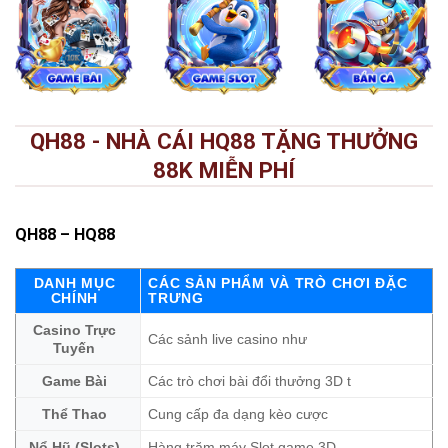
QH88 - NHÀ CÁI HQ88 TẶNG THƯỞNG
88K MIỄN PHÍ
QH88
– HQ88
DANH MỤC
CÁC SẢN PHẨM VÀ TRÒ CHƠI ĐẶC
CHÍNH
TRƯNG
Casino Trực
Các sảnh live casino như
Tuyến
Game Bài
Các trò chơi bài đổi thưởng 3D t
Thể Thao
Cung cấp đa dạng kèo cược
Nổ Hũ (Slots)
Hàng trăm máy Slot game 3D