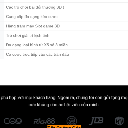
Các trò chơi bài đổi thưởng 3D t
Cung cấp đa dạng kèo cược
Hàng trăm máy Slot game 3D
Trò chơi giải trí kịch tính
Đa dạng loại hình từ Xổ số 3 miền
Cá cược trực tiếp vào các trận đấu
 phù hợp với mọi khách hàng. Ngoài ra, chúng tôi còn gửi tặng mọ
cực khủng cho ác hội viên của mình.