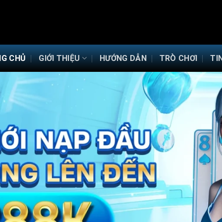
NG CHỦ
GIỚI THIỆU
HƯỚNG DẪN
TRÒ CHƠI
TI