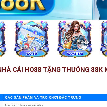
NHÀ CÁI HQ88 TẶNG THƯỞNG 88K 
CÁC SẢN PHẨM VÀ TRÒ CHƠI ĐẶC TRƯNG
Các sảnh live casino như